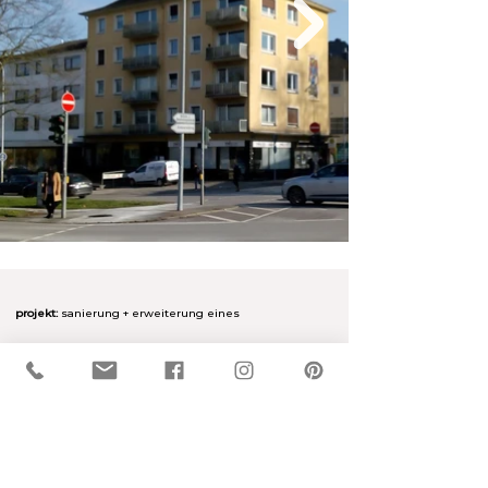
projekt:
sanierung + erweiterung eines
mehrfamilienwohn- und geschäftshauses
ort:
trier (D)
jahr:
2016 - 2022
leistungsphasen:
1 - 8